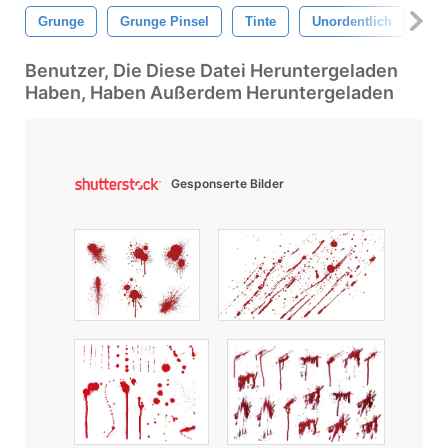
Grunge
Grunge Pinsel
Tinte
Unordentlich
Spl
Benutzer, Die Diese Datei Heruntergeladen
Haben, Haben Außerdem Heruntergeladen
Gesponserte Bilder