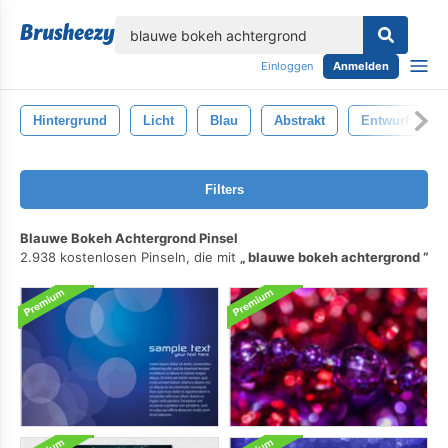
lose
Einloggen
Anmelden
Hintergrund
Licht
Blau
Abstrakt
Entwurf
Filters
Blauwe Bokeh Achtergrond Pinsel
2.938 kostenlosen Pinseln, die mit
blauwe bokeh achtergrond