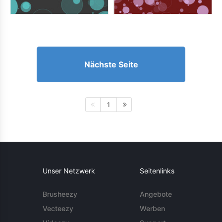
Nächste Seite
1
Unser Netzwerk
Seitenlinks
Brusheezy
Angebote
Vecteezy
Werben