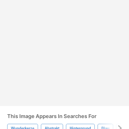
This Image Appears In Searches For
Wunderkerze
Abstrakt
Hintergrund
Blau
Licht