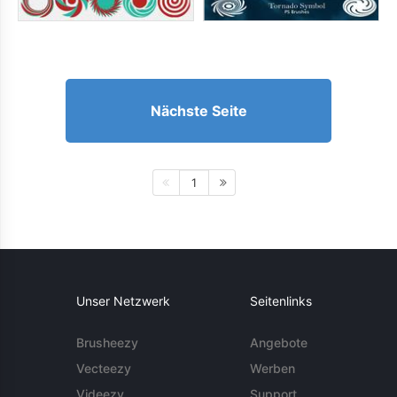
Nächste Seite
1
Unser Netzwerk
Seitenlinks
Brusheezy
Angebote
Vecteezy
Werben
Videezy
Support