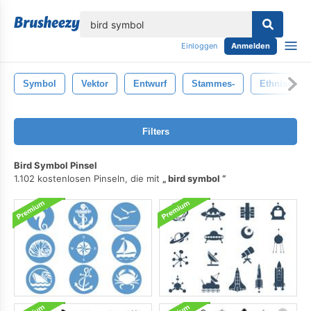
lose
Einloggen
Anmelden
Symbol
Vektor
Entwurf
Stammes-
Ethnisch
Filters
Bird Symbol Pinsel
1.102 kostenlosen Pinseln, die mit
bird symbol