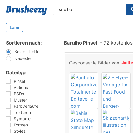
Lärm
Sortieren nach:
Barulho Pinsel
-
72 kostenlose
Bester Treffer
Neueste
Gesponserte Bilder von
Dateityp
Pinsel
Actions
PSDs
Muster
Farbverläufe
Texturen
Symbole
Formen
Styles