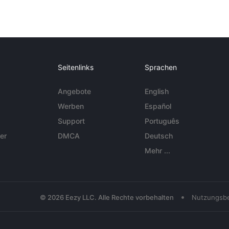
Seitenlinks
Sprachen
Angebote
English
Werben
Español
Support
Português
er
DMCA
Deutsch
Mehr ...
•
© 2026 Eezy LLC. Alle Rechte vorbehalten
Nutzungsb