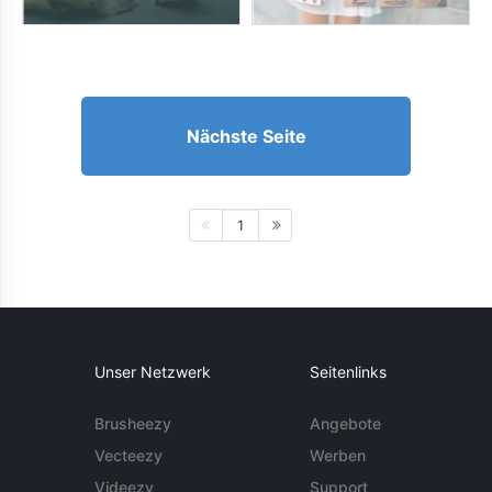
Nächste Seite
1
Unser Netzwerk
Seitenlinks
Brusheezy
Angebote
Vecteezy
Werben
Videezy
Support