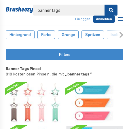
lose
Einloggen
Anmelden
Hintergrund
Farbe
Grunge
Spritzen
Isoliert
Filters
Banner Tags Pinsel
818 kostenlosen Pinseln, die mit
banner tags