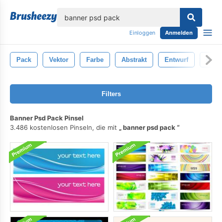
lose
Einloggen
Anmelden
Pack
Vektor
Farbe
Abstrakt
Entwurf
Opti
Filters
Banner Psd Pack Pinsel
3.486 kostenlosen Pinseln, die mit
banner psd pack