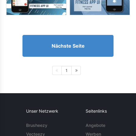
Nächste Seite
1
Unser Netzwerk
Seitenlinks
Brusheezy
Angebote
Vecteezy
Werben