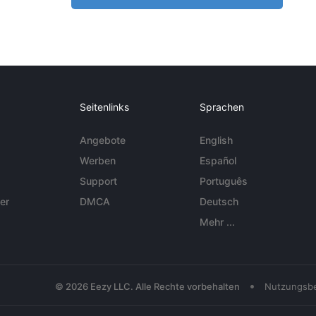
Seitenlinks
Sprachen
Angebote
English
Werben
Español
Support
Português
er
DMCA
Deutsch
Mehr ...
•
© 2026 Eezy LLC. Alle Rechte vorbehalten
Nutzungsb