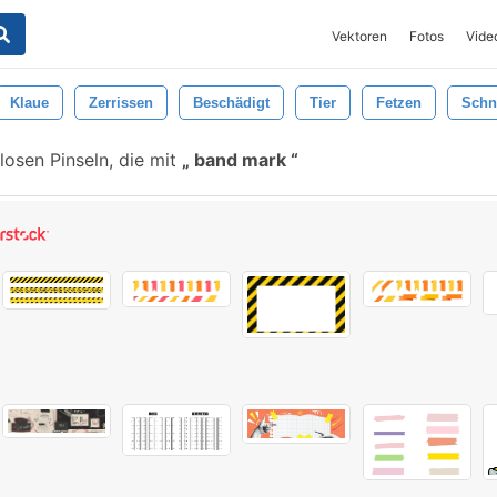
Vektoren
Fotos
Vide
Klaue
Zerrissen
Beschädigt
Tier
Fetzen
Schn
osen Pinseln, die mit
band mark