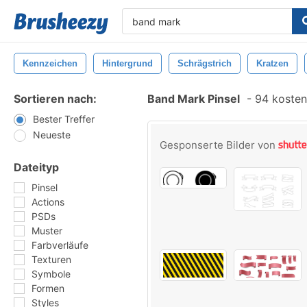
Kennzeichen
Hintergrund
Schrägstrich
Kratzen
Sortieren nach:
Band Mark Pinsel
-
94 kostenl
Bester Treffer
Neueste
Gesponserte Bilder von
Dateityp
Pinsel
Actions
PSDs
Muster
Farbverläufe
Texturen
Symbole
Formen
Styles