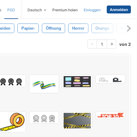
Anmelden
o
PSD
Deutsch
Premium holen
Einloggen
eiden
Papier-
Öffnung
Horror
Orange
Scharf
von 2
1