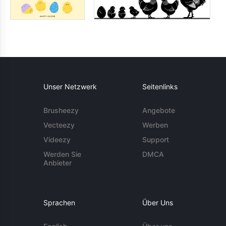
Unser Netzwerk
Seitenlinks
Brusheezy
Angebote
Vecteezy
Werben
Videezy
Support
Werden Sie
DMCA
Anbieter
Sprachen
Über Uns