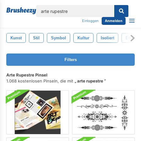
lose
Einloggen
Anmelden
Kunst
Stil
Symbol
Kultur
Isoliert
Ethnisc
Filters
Arte Rupestre Pinsel
1.068 kostenlosen Pinseln, die mit
arte rupestre