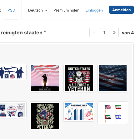
Anmelden
o
PSD
Deutsch
Premium holen
Einloggen
reinigten staaten
von 4
1