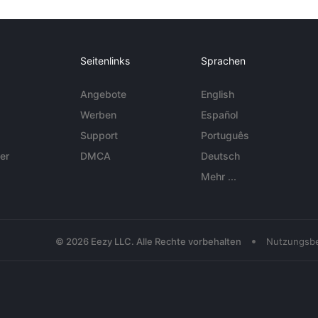
Seitenlinks
Sprachen
Angebote
English
Werben
Español
Support
Português
er
DMCA
Deutsch
Mehr ...
•
© 2026 Eezy LLC. Alle Rechte vorbehalten
Nutzungsb