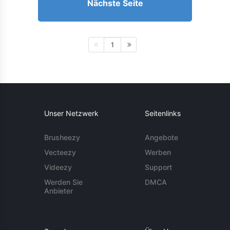
Nächste Seite
1
Unser Netzwerk
Seitenlinks
Brusheezy
Angebote
Vecteezy
Werben
Videezy
Support
Werden Sie
DMCA
Anbieter