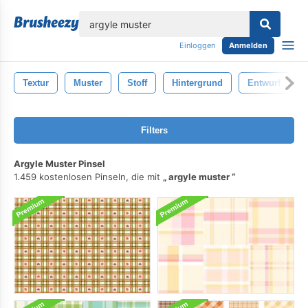
lose
Einloggen
Anmelden
Textur
Muster
Stoff
Hintergrund
Entwurf
Filters
Argyle Muster Pinsel
1.459 kostenlosen Pinseln, die mit
argyle muster