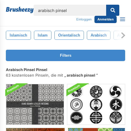
lose
Einloggen
Anmelden
Islamisch
Islam
Orientalisch
Arabisch
Arabes
Filters
Arabisch Pinsel Pinsel
63 kostenlosen Pinseln, die mit
arabisch pinsel