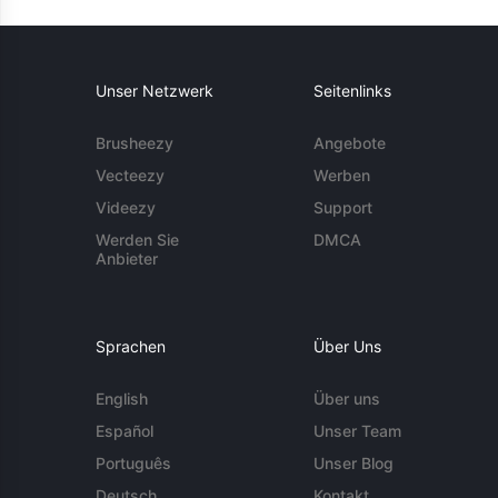
Unser Netzwerk
Seitenlinks
Brusheezy
Angebote
Vecteezy
Werben
Videezy
Support
Werden Sie
DMCA
Anbieter
Sprachen
Über Uns
English
Über uns
Español
Unser Team
Português
Unser Blog
Deutsch
Kontakt