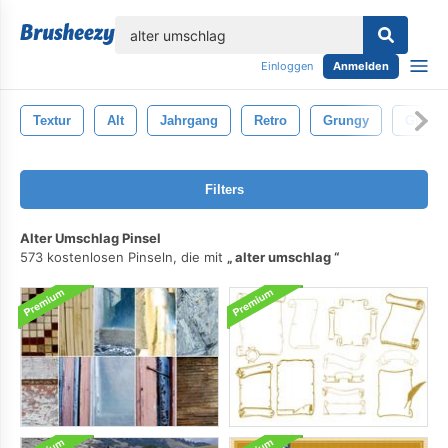
lose
Einloggen
Anmelden
Textur
Alt
Jahrgang
Retro
Grungy
Grung
Filters
Alter Umschlag Pinsel
573 kostenlosen Pinseln, die mit
alter umschlag