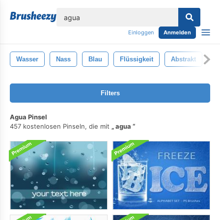
lose
Einloggen
Anmelden
Wasser
Nass
Blau
Flüssigkeit
Abstrakt
H
Filters
Agua Pinsel
457 kostenlosen Pinseln, die mit
agua