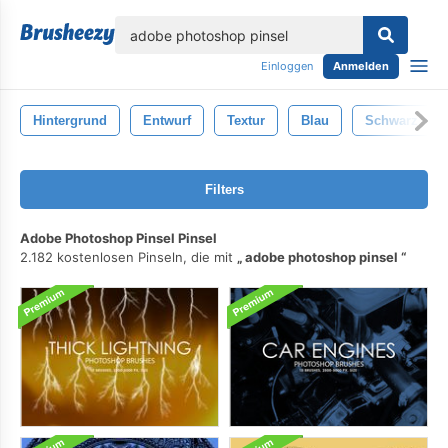
lose
Einloggen
Anmelden
Hintergrund
Entwurf
Textur
Blau
Schwarz
Filters
Adobe Photoshop Pinsel Pinsel
2.182 kostenlosen Pinseln, die mit
adobe photoshop pinsel