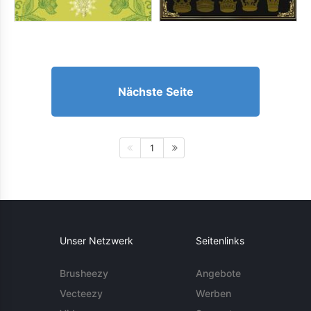
Nächste Seite
1
Unser Netzwerk
Seitenlinks
Brusheezy
Angebote
Vecteezy
Werben