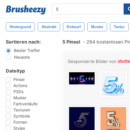
Hintergrund
Abstrakt
Entwurf
Muster
Textur
Sortieren nach:
5 Pinsel
-
264 kostenlosen Pin
Bester Treffer
Neueste
Gesponserte Bilder von
Dateityp
Pinsel
Actions
PSDs
Muster
Farbverläufe
Texturen
Symbole
Formen
Styles