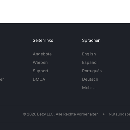
Seitenlinks
Sprachen
Angebote
English
Werben
Español
Support
Português
er
DMCA
Deutsch
Mehr ...
•
© 2026 Eezy LLC. Alle Rechte vorbehalten
Nutzungsb