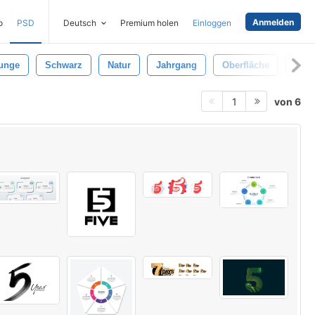
Anmelden
o
PSD
Deutsch
Premium holen
Einloggen
unge
Schwarz
Natur
Jahrgang
Oberfläche
Glatt
von 6
1