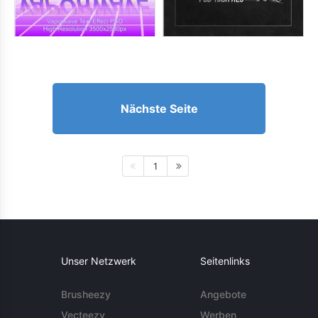
Nächste Seite
1
Unser Netzwerk
Seitenlinks
Brusheezy
Angebote
Vecteezy
Werben