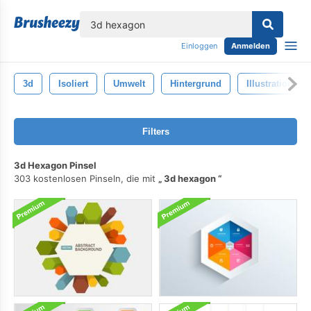
lose
Einloggen
Anmelden
3d
Isoliert
Umwelt
Hintergrund
Illustration
Filters
3d Hexagon Pinsel
303 kostenlosen Pinseln, die mit
3d hexagon