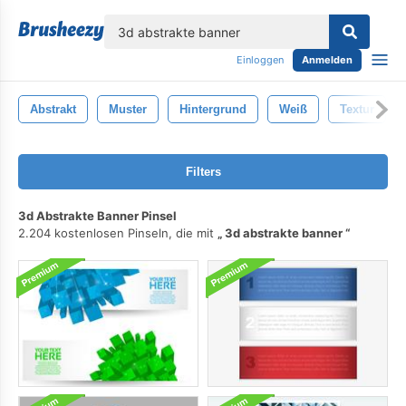
lose
Einloggen
Anmelden
Abstrakt
Muster
Hintergrund
Weiß
Textur
Filters
3d Abstrakte Banner Pinsel
2.204 kostenlosen Pinseln, die mit
3d abstrakte banner