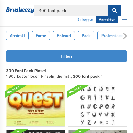
lose
Einloggen
Anmelden
Abstrakt
Farbe
Entwurf
Pack
Professional
Filters
300 Font Pack Pinsel
1.905 kostenlosen Pinseln, die mit
300 font pack