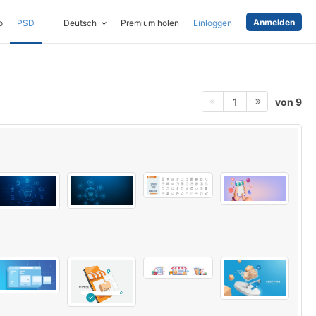
Anmelden
o
PSD
Deutsch
Premium holen
Einloggen
von 9
1