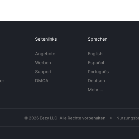
Seitenlinks
Sprachen
Angebote
English
Werben
Español
Support
Português
er
DMCA
Deutsch
Mehr ...
•
© 2026 Eezy LLC. Alle Rechte vorbehalten
Nutzungsb