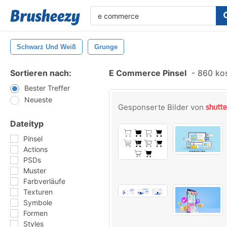
Schwarz Und Weiß
Grunge
Sortieren nach:
E Commerce Pinsel
-
860 kos
Bester Treffer
Neueste
Gesponserte Bilder von
Dateityp
Pinsel
Actions
PSDs
Muster
Farbverläufe
Texturen
Symbole
Formen
Styles