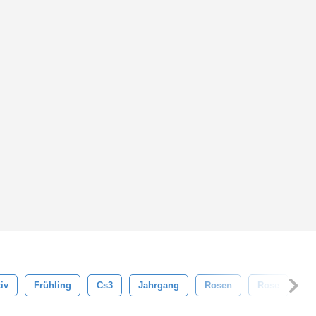
iv
Frühling
Cs3
Jahrgang
Rosen
Rose
Or