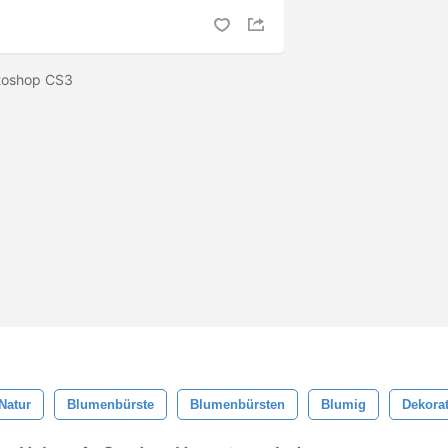
otoshop CS3
Natur
Blumenbürste
Blumenbürsten
Blumig
Dekorat