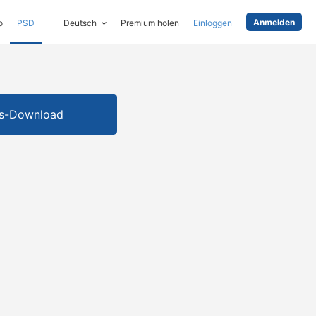
Anmelden
o
PSD
Deutsch
Premium holen
Einloggen
is-Download