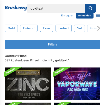
lose
Einloggen
Anmelden
Gold
Entwurf
Feier
Isoliert
Set
Glänzend
Filters
Goldtext Pinsel
697 kostenlosen Pinseln, die mit
goldtext