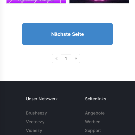
Nächste Seite
1
Unser Netzwerk
Seitenlinks
Brusheezy
Angebote
Vecteezy
Werben
Videezy
Support