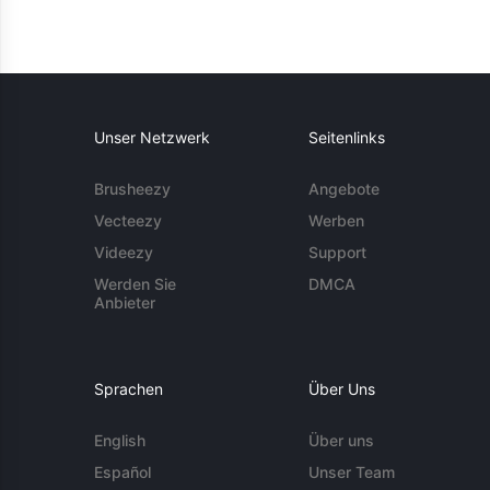
Unser Netzwerk
Seitenlinks
Brusheezy
Angebote
Vecteezy
Werben
Videezy
Support
Werden Sie
DMCA
Anbieter
Sprachen
Über Uns
English
Über uns
Español
Unser Team