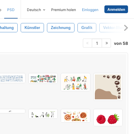
Anmelden
o
PSD
Deutsch
Premium holen
Einloggen
haltung
Künstler
Zeichnung
Grafik
Vektor-Illustrati
von 58
1