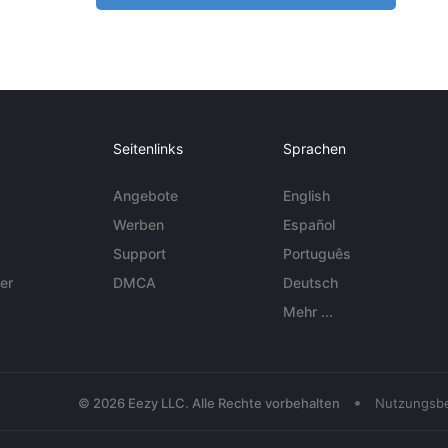
Seitenlinks
Sprachen
Angebote
English
Werben
Español
Support
Português
er
DMCA
Deutsch
Mehr ...
•
© 2026 Eezy LLC. Alle Rechte vorbehalten
Nutzungsb