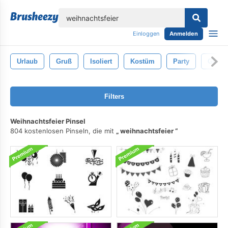
lose
Einloggen
Anmelden
Urlaub
Gruß
Isoliert
Kostüm
Party
Glas
Filters
Weihnachtsfeier Pinsel
804 kostenlosen Pinseln, die mit
weihnachtsfeier