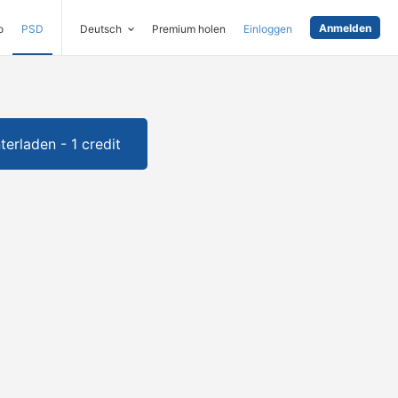
Anmelden
o
PSD
Deutsch
Premium holen
Einloggen
terladen - 1 credit