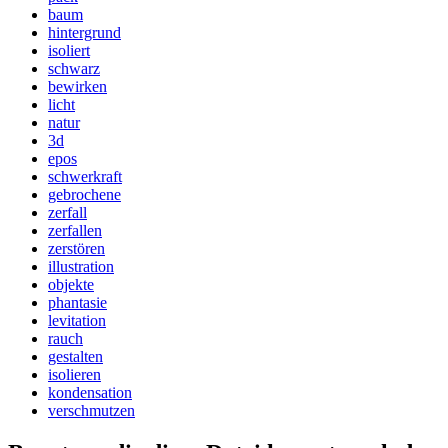
baum
hintergrund
isoliert
schwarz
bewirken
licht
natur
3d
epos
schwerkraft
gebrochene
zerfall
zerfallen
zerstören
illustration
objekte
phantasie
levitation
rauch
gestalten
isolieren
kondensation
verschmutzen