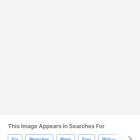
This Image Appears In Searches For
Eis
Menschen
Mann
Frau
Blühen
Sonne