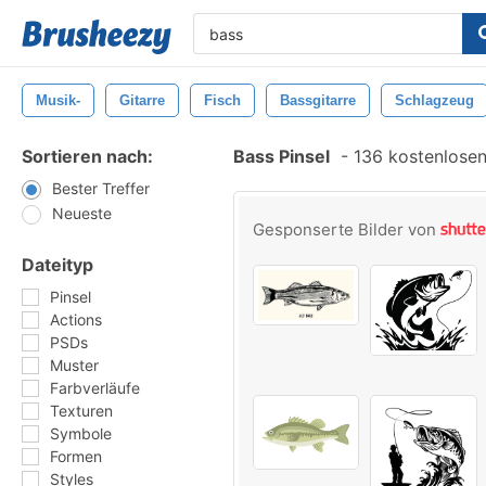
Musik-
Gitarre
Fisch
Bassgitarre
Schlagzeug
Sortieren nach:
Bass Pinsel
-
136 kostenlosen 
Bester Treffer
Neueste
Gesponserte Bilder von
Dateityp
Pinsel
Actions
PSDs
Muster
Farbverläufe
Texturen
Symbole
Formen
Styles