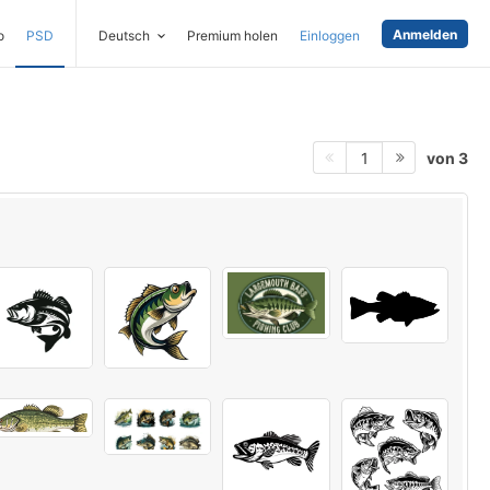
Anmelden
o
PSD
Deutsch
Premium holen
Einloggen
von 3
1