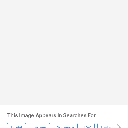
This Image Appears In Searches For
Digital
Formen
Nummern
Ps7
Einfach
B