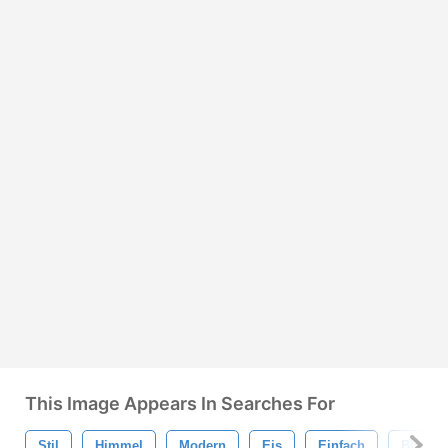
This Image Appears In Searches For
Stil
Himmel
Modern
Eis
Einfach
Blau