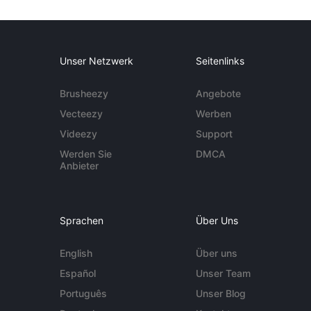
Unser Netzwerk
Seitenlinks
Brusheezy
Angebote
Vecteezy
Werben
Videezy
Support
Werden Sie
DMCA
Anbieter
Sprachen
Über Uns
English
Über uns
Español
Unser Team
Português
Unser Blog