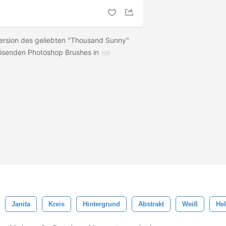
 Version des geliebten "Thousand Sunny"
lösenden Photoshop Brushes in
Janita
Kreis
Hintergrund
Abstrakt
Weiß
Hel