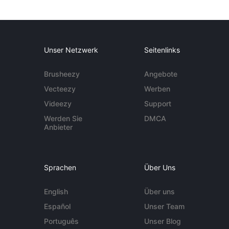
Unser Netzwerk
Seitenlinks
Brusheezy
Angebote
Vecteezy
Werben
Videezy
Support
Werden Sie
DMCA
Anbieter
Sprachen
Über Uns
English
Über uns
Español
Unser Team
Português
Unser Blog