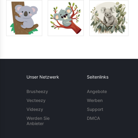
Unser Netzwerk
Seitenlinks
Brusheezy
Angebote
Vecteezy
Werben
Videezy
Support
Werden Sie
DMCA
Anbieter