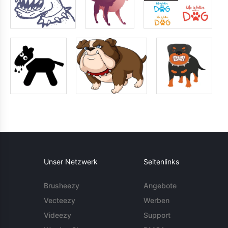
Unser Netzwerk
Seitenlinks
Brusheezy
Angebote
Vecteezy
Werben
Videezy
Support