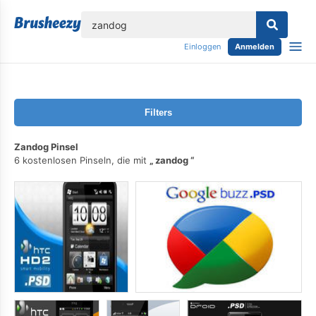
lose
Einloggen
Anmelden
Filters
Zandog Pinsel
6 kostenlosen Pinseln, die mit
zandog