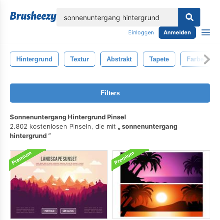
lose
Einloggen
Anmelden
Hintergrund
Textur
Abstrakt
Tapete
Farbe
Filters
Sonnenuntergang Hintergrund Pinsel
2.802 kostenlosen Pinseln, die mit
sonnenuntergang
hintergrund