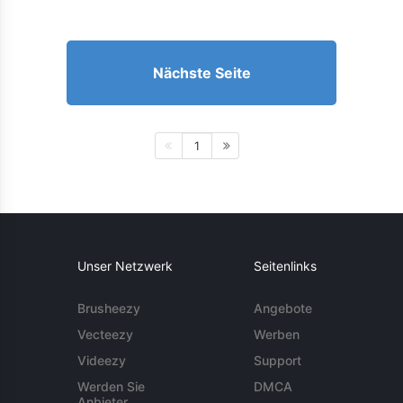
Nächste Seite
1
Unser Netzwerk
Seitenlinks
Brusheezy
Angebote
Vecteezy
Werben
Videezy
Support
Werden Sie
DMCA
Anbieter