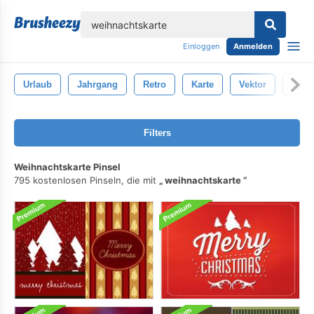
lose
Einloggen
Anmelden
Urlaub
Jahrgang
Retro
Karte
Vektor
Gruß
Filters
Weihnachtskarte Pinsel
795 kostenlosen Pinseln, die mit
weihnachtskarte