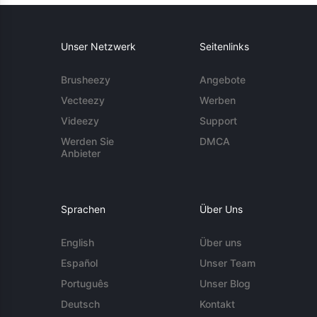
Unser Netzwerk
Seitenlinks
Brusheezy
Angebote
Vecteezy
Werben
Videezy
Support
Werden Sie
DMCA
Anbieter
Sprachen
Über Uns
English
Über uns
Español
Unser Team
Português
Unser Blog
Deutsch
Kontakt