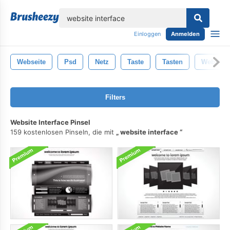
lose
Einloggen
Anmelden
Webseite
Psd
Netz
Taste
Tasten
Web-Des
Filters
Website Interface Pinsel
159 kostenlosen Pinseln, die mit
website interface