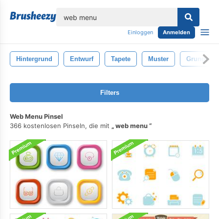
lose
Einloggen
Anmelden
Hintergrund
Entwurf
Tapete
Muster
Grunge
Filters
Web Menu Pinsel
366 kostenlosen Pinseln, die mit
web menu