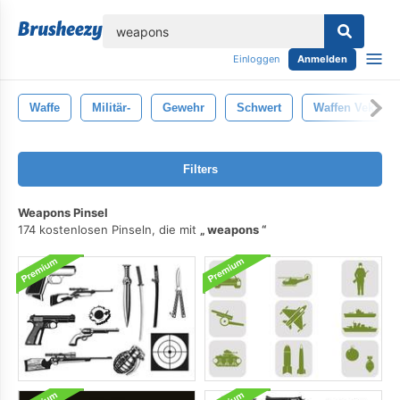
lose
Einloggen
Anmelden
Waffe
Militär-
Gewehr
Schwert
Waffen Vektor
Filters
Weapons Pinsel
174 kostenlosen Pinseln, die mit
weapons