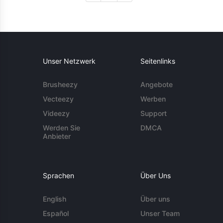
Unser Netzwerk
Seitenlinks
Brusheezy
Angebote
Vecteezy
Werben
Videezy
Support
Werden Sie
DMCA
Anbieter
Sprachen
Über Uns
English
Über uns
Español
Unser Team