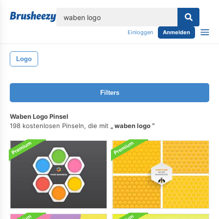
lose
Einloggen
Anmelden
Logo
Filters
Waben Logo Pinsel
198 kostenlosen Pinseln, die mit
waben logo