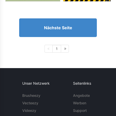
Nächste Seite
1
Unser Netzwerk
Seitenlinks
Brusheezy
Angebote
Vecteezy
Werben
Videezy
Support