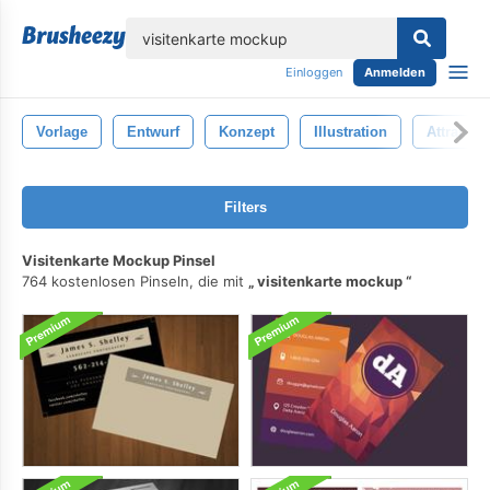
lose
Einloggen
Anmelden
Vorlage
Entwurf
Konzept
Illustration
Attrappe
Filters
Visitenkarte Mockup Pinsel
764 kostenlosen Pinseln, die mit
visitenkarte mockup