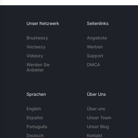
Unser Netzwerk
Seitenlinks
Brusheezy
Angebote
Vecteezy
Werben
Videezy
Support
Werden Sie
DMCA
Anbieter
Sprachen
Über Uns
English
Über uns
Español
Unser Team
Português
Unser Blog
Deutsch
Kontakt