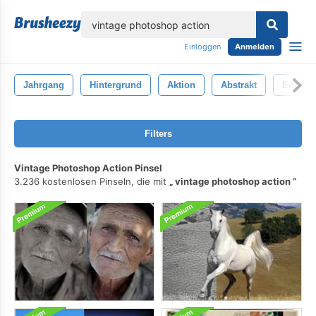
lose
Einloggen
Anmelden
Jahrgang
Hintergrund
Aktion
Abstrakt
Entwurf
Filters
Vintage Photoshop Action Pinsel
3.236 kostenlosen Pinseln, die mit
vintage photoshop action