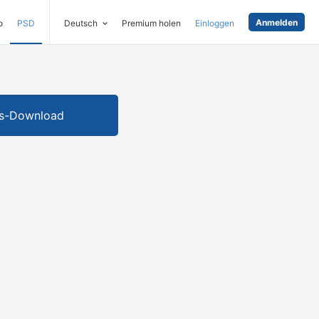
Anmelden
o
PSD
Deutsch
Premium holen
Einloggen
is-Download