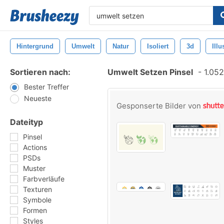
Hintergrund
Umwelt
Natur
Isoliert
3d
Illu
Sortieren nach:
Umwelt Setzen Pinsel
-
1.052
Bester Treffer
Neueste
Gesponserte Bilder von
Dateityp
Pinsel
Actions
PSDs
Muster
Farbverläufe
Texturen
Symbole
Formen
Styles