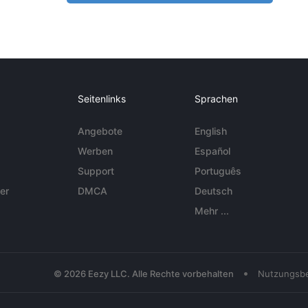
Seitenlinks
Sprachen
Angebote
English
Werben
Español
Support
Português
er
DMCA
Deutsch
Mehr ...
•
© 2026 Eezy LLC. Alle Rechte vorbehalten
Nutzungsb