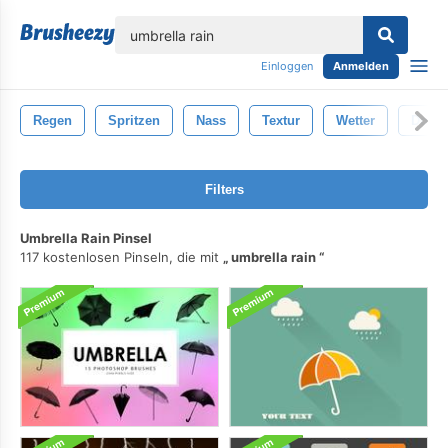
lose
Einloggen
Anmelden
Regen
Spritzen
Nass
Textur
Wetter
Donn
Filters
Umbrella Rain Pinsel
117 kostenlosen Pinseln, die mit
umbrella rain