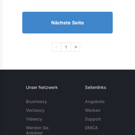
Nächste Seite
1
Unser Netzwerk
Seitenlinks
Brusheezy
Angebote
Vecteezy
Werben
Videezy
Support
Werden Sie
DMCA
Anbieter