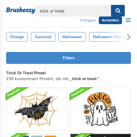
lose
Einloggen
Anmelden
Orange
Saisonal
Halloween
Halloween Süßigkeit
Filters
Trick Or Treat Pinsel
239 kostenlosen Pinseln, die mit
trick or treat