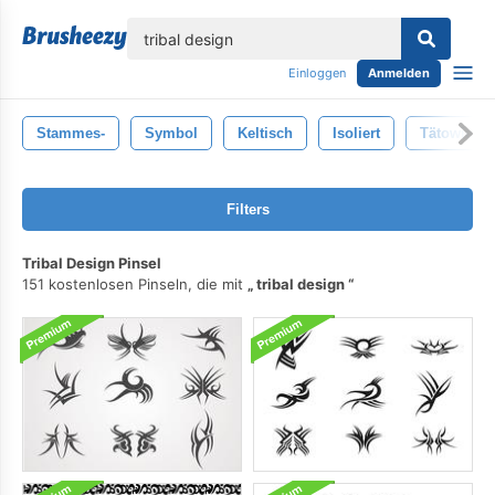
lose
Einloggen
Anmelden
Stammes-
Symbol
Keltisch
Isoliert
Tätowieru
Filters
Tribal Design Pinsel
151 kostenlosen Pinseln, die mit
tribal design