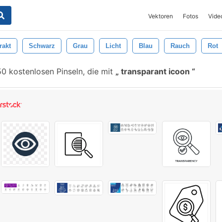
Vektoren
Fotos
Vide
rakt
Schwarz
Grau
Licht
Blau
Rauch
Rot
0 kostenlosen Pinseln, die mit
transparant icoon