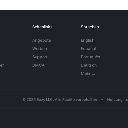
Seitenlinks
Sprachen
Angebote
English
Werben
Español
Support
Português
er
DMCA
Deutsch
Mehr ...
•
© 2026 Eezy LLC. Alle Rechte vorbehalten
Nutzungsb