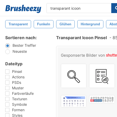
Transparent
Funkeln
Glühen
Hintergrund
Abst
Sortieren nach:
Transparant Icoon Pinsel
-
85
Bester Treffer
Neueste
Gesponserte Bilder von
Dateityp
Pinsel
Actions
PSDs
Muster
Farbverläufe
Texturen
Symbole
Formen
Styles